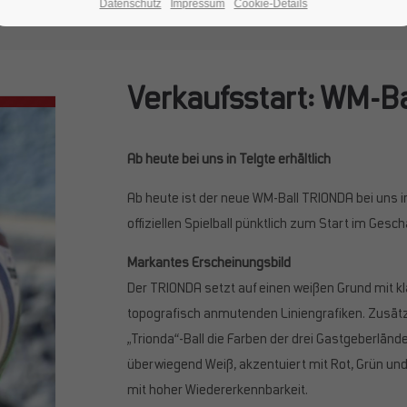
Datenschutz
Impressum
Cookie-Details
Verkaufsstart: WM-B
Ab heute bei uns in Telgte erhältlich
Ab heute ist der neue WM-Ball TRIONDA bei uns in 
offiziellen Spielball pünktlich zum Start im Gesc
Markantes Erscheinungsbild
Der TRIONDA setzt auf einen weißen Grund mit kla
topografisch anmutenden Liniengrafiken. Zusätzl
„Trionda“-Ball die Farben der drei Gastgeberländ
überwiegend Weiß, akzentuiert mit Rot, Grün und
mit hoher Wiedererkennbarkeit.