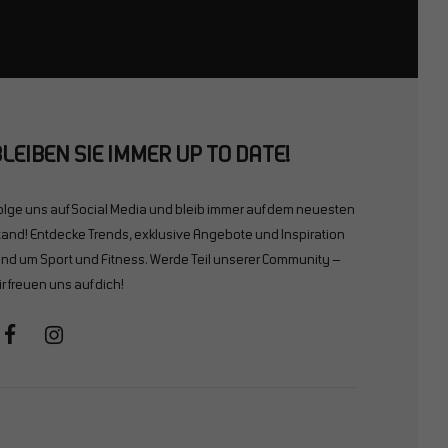
LEIBEN SIE IMMER UP TO DATE!
olge uns auf Social Media und bleib immer auf dem neuesten
tand! Entdecke Trends, exklusive Angebote und Inspiration
und um Sport und Fitness. Werde Teil unserer Community –
ir freuen uns auf dich!