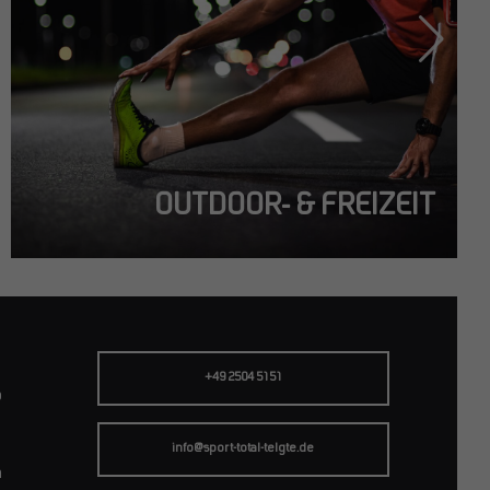
OUTDOOR- & FREIZEIT
+49 2504 5151
b
info@sport-total-telgte.de
h