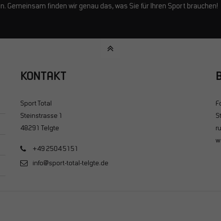
en. Gemeinsam finden wir genau das, was Sie für Ihren Sport brauchen!
KONTAKT
B
Sport Total
F
Steinstrasse 1
S
48291 Telgte
r
w
+49 2504 5151
info@sport-total-telgte.de