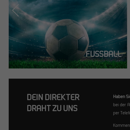
S
FUSSBALL
DEIN DIREKTER
Haben Si
bei der 
DRAHT ZU UNS
per Telef
Kommen S