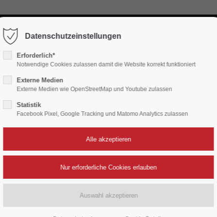
info@sport-total-telgte.de
Datenschutzeinstellungen
ort
Get in touch
SPORT & FREIZEIT
TEAMSPORT
BERUFSBE
Erforderlich*
Notwendige Cookies zulassen damit die Website korrekt funktioniert
sum dolor sit amet:
Cybersteel Inc.
376-293 City Road, Suite 600
Externe Medien
Externe Medien wie OpenStreetMap und Youtube zulassen
San Francisco, CA 94102
GEMEINSAM STARK
Statistik
TEAMSPORT
4h
Facebook Pixel, Google Tracking und Matomo Analytics zulassen
Have any questions?
/ 365days
+44 1234 567 890
Drop us a line
info@yourdomain.com
 support for our customers
i 8:00am - 5:00pm
(GMT +1)